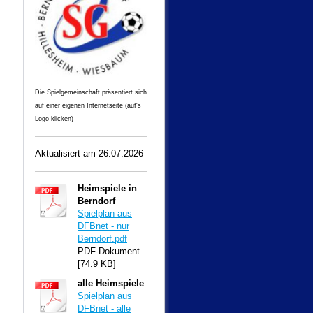
Die Spielgemeinschaft präsentiert sich
auf einer eigenen Internetseite (auf's
Logo klicken)
Aktualisiert am 26
.07.2026
Heimspiele in
Berndorf
Spielplan aus
DFBnet - nur
Berndorf.pdf
PDF-Dokument
[74.9 KB]
alle Heimspiele
Spielplan aus
DFBnet - alle