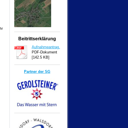
hr
Beitrittserklärung
Aufnahmeantrag.pdf
PDF-Dokument
[142.5 KB]
Partner der SG