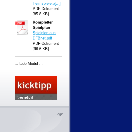
Heimspiele.p[...]
PDF-Dokument
[85.8 KB]
Kompletter
Spielplan
Spielplan aus
DFBnet.pdf
PDF-Dokument
[96.6 KB]
... lade Modul ...
Login