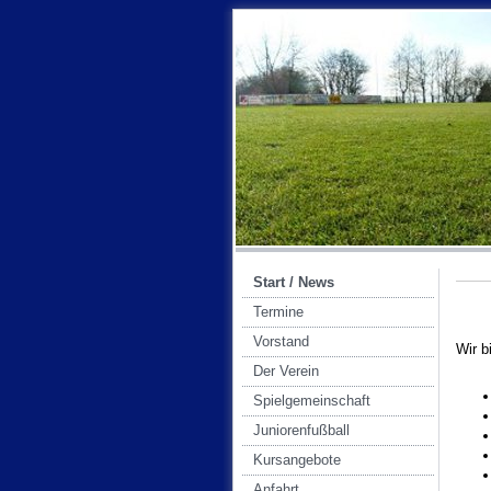
Start / News
Termine
Vorstand
Wir b
Der Verein
Spielgemeinschaft
Juniorenfußball
Kursangebote
Anfahrt