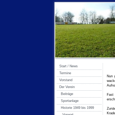
Start / News
Termine
Nun 
Vorstand
wacke
Aufna
Der Verein
Beiträge
Fast
ersch
Sportanlage
Historie 1949 bis 1999
Zunäc
Krad
Vorwort