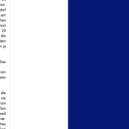
ren.
dorf
h am
ften
fest
. 20
 die
 den
m ja
 Bau
vom
wies
 die
 sie
 vom
ißen
weil
de.
chau