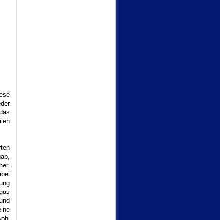
iese
eder
 das
alen
rten
gab,
her.
abei
bung
gas
 und
ine
wohl