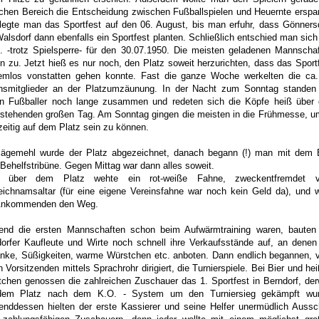
ichen Bereich die Entscheidung zwischen Fußballspielen und Heuernte erspa
legte man das Sportfest auf den 06. August, bis man erfuhr, dass Gönners
alsdorf dann ebenfalls ein Sportfest planten. Schließlich entschied man sic
. -trotz Spielsperre- für den 30.07.1950. Die meisten geladenen Mannscha
n zu. Jetzt hieß es nur noch, den Platz soweit herzurichten, dass das Sport
lemlos vonstatten gehen konnte. Fast die ganze Woche werkelten die ca
insmitglieder an der Platzumzäunung. In der Nacht zum Sonntag standen
en Fußballer noch lange zusammen und redeten sich die Köpfe heiß über
stehenden großen Tag. Am Sonntag gingen die meisten in die Frühmesse, u
zeitig auf dem Platz sein zu können.
Sägemehl wurde der Platz abgezeichnet, danach begann (!) man mit dem
 Behelfstribüne. Gegen Mittag war dann alles soweit.
 über dem Platz wehte ein rot-weiße Fahne, zweckentfremdet 
eichnamsaltar (für eine eigene Vereinsfahne war noch kein Geld da), und 
Ankommenden den Weg.
end die ersten Mannschaften schon beim Aufwärmtraining waren, bauten
orfer Kaufleute und Wirte noch schnell ihre Verkaufsstände auf, an denen
nke, Süßigkeiten, warme Würstchen etc. anboten. Dann endlich begannen,
n Vorsitzenden mittels Sprachrohr dirigiert, die Turnierspiele. Bei Bier und he
chen genossen die zahlreichen Zuschauer das 1. Sportfest in Berndorf, der
dem Platz nach dem K.O. - System um den Turniersieg gekämpft wur
nddessen hielten der erste Kassierer und seine Helfer unermüdlich Auss