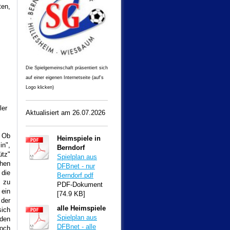
ten,
Die Spielgemeinschaft präsentiert sich
auf einer eigenen Internetseite (auf's
Logo klicken)
er
Aktualisiert am 26
.07.2026
. Ob
Heimspiele in
n",
Berndorf
tz"
Spielplan aus
chen
DFBnet - nur
 die
Berndorf.pdf
t zu
PDF-Dokument
ein
[74.9 KB]
der
alle Heimspiele
sich
Spielplan aus
rden
DFBnet - alle
doch