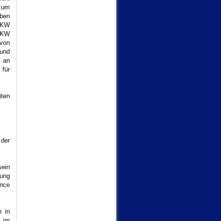
 zum
iben
 LKW
 LKW
 von
und
W an
 für
iten
 der
sein
ung
nce
n in
e im