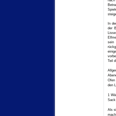
nach
Betra
Spie
steig
In de
der B
Lisse
Elfme
sein
rückg
einig
vorbe
Teil 
Allge
Abend
Ofen 
den L
1 Wär
Sack 
Als s
mach