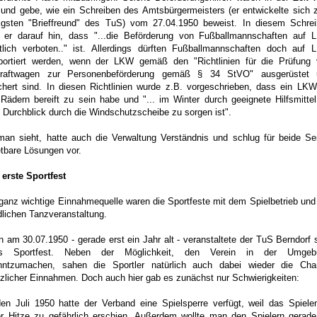
und gebe, wie ein Schreiben des Amtsbürgermeisters (er entwickelte sich
tigsten "Brieffreund" des TuS) vom 27.04.1950 beweist. In diesem Schre
t er darauf hin, dass "...die Beförderung von Fußballmannschaften auf
tlich verboten.." ist. Allerdings dürften Fußballmannschaften doch auf
sportiert werden, wenn der LKW gemäß den "Richtlinien für die Prüfung
kraftwagen zur Personenbeförderung gemäß § 34 StVO" ausgerüstet 
chert sind. In diesen Richtlinien wurde z.B. vorgeschrieben, dass ein LK
 Rädern bereift zu sein habe und "... im Winter durch geeignete Hilfsmittel
 Durchblick durch die Windschutzscheibe zu sorgen ist".
an sieht, hatte auch die Verwaltung Verständnis und schlug für beide Se
etbare Lösungen vor.
 erste Sportfest
ganz wichtige Einnahmequelle waren die Sportfeste mit dem Spielbetrieb und
lichen Tanzveranstaltung.
 am 30.07.1950 - gerade erst ein Jahr alt - veranstaltete der TuS Berndorf 
es Sportfest. Neben der Möglichkeit, den Verein in der Umgeb
nntzumachen, sahen die Sportler natürlich auch dabei wieder die Cha
zlicher Einnahmen. Doch auch hier gab es zunächst nur Schwierigkeiten:
en Juli 1950 hatte der Verband eine Spielsperre verfügt, weil das Spiele
r Hitze zu gefährlich erschien. Außerdem wollte man den Spielern gerad