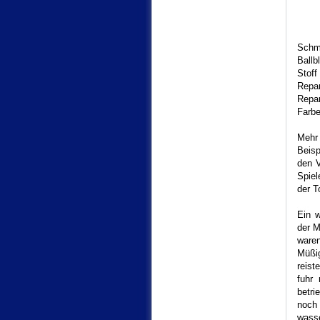
A
Sch
Bal
Sto
Rep
Rep
Far
Mehr
Beisp
den V
Spie
der T
Ein w
der M
waren
Müßig
reist
fuhr
betr
noch
wasse