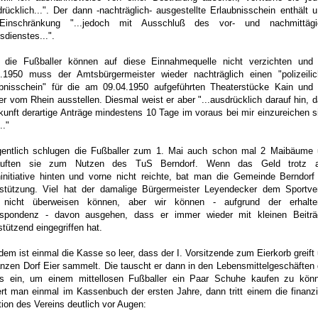
rücklich...". Der dann -nachträglich- ausgestellte Erlaubnisschein enthält u
Einschränkung "...jedoch mit Ausschluß des vor- und nachmittägi
sdienstes...".
 die Fußballer können auf diese Einnahmequelle nicht verzichten und
4.1950 muss der Amtsbürgermeister wieder nachträglich einen "polizeili
ubnisschein" für die am 09.04.1950 aufgeführten Theaterstücke Kain und
r vom Rhein ausstellen. Diesmal weist er aber "...ausdrücklich darauf hin, 
kunft derartige Anträge mindestens 10 Tage im voraus bei mir einzureichen s
.."
gentlich schlugen die Fußballer zum 1. Mai auch schon mal 2 Maibäume
auften sie zum Nutzen des TuS Berndorf. Wenn das Geld trotz al
initiative hinten und vorne nicht reichte, bat man die Gemeinde Berndor
rstützung. Viel hat der damalige Bürgermeister Leyendecker dem Sportve
 nicht überweisen können, aber wir können - aufgrund der erhalte
espondenz - davon ausgehen, dass er immer wieder mit kleinen Beiträ
stützend eingegriffen hat.
dem ist einmal die Kasse so leer, dass der I. Vorsitzende zum Eierkorb greift
nzen Dorf Eier sammelt. Die tauscht er dann in den Lebensmittelgeschäften
es ein, um einem mittellosen Fußballer ein Paar Schuhe kaufen zu kön
ert man einmal im Kassenbuch der ersten Jahre, dann tritt einem die finanzi
tion des Vereins deutlich vor Augen: