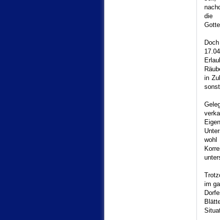
nachd
die 
Gotte
Doch
17.0
Erla
Räube
in Zu
sonst
Gele
verk
Eigen
Unte
wohl
Korr
unter
Trotz
im ga
Dorf
Blätt
Situa