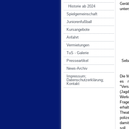
Gerät
Historie ab 2024
unter
Spielgemeinschaft
Juniorenfußball
Kursangebote
Anfahrt
Vermietungen
TuS - Galerie
Presseartikel
Seb
News-Archiv
Impressum;
Die M
Datenschutzerklärung;
es n
Kontakt
"Ver
(Jagd
Werk
Frag
erha
Thea
poliz
damit
soll