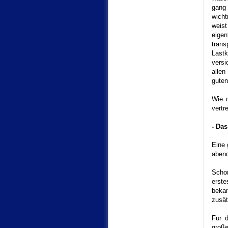
gang 
wich
weis
eigen
tran
Last
versi
allen
guten
Wie m
vertr
- Das
Eine 
abend
Schon
erst
beka
zusät
Für d
große