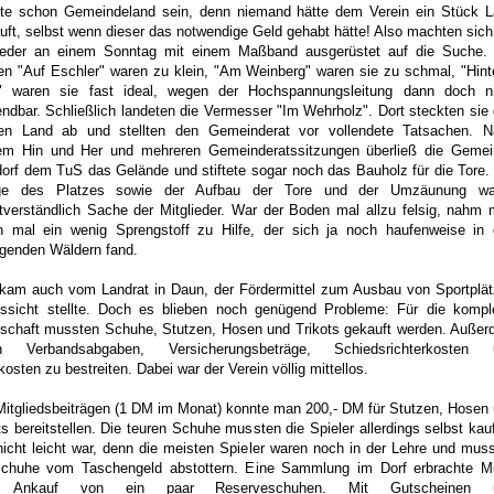
te schon Gemeindeland sein, denn niemand hätte dem Verein ein Stück 
uft, selbst wenn dieser das notwendige Geld gehabt hätte! Also machten sich
lieder an einem Sonntag mit einem Maßband ausgerüstet auf die Suche.
n "Auf Eschler" waren zu klein, "Am Weinberg" waren sie zu schmal, "Hin
" waren sie fast ideal, wegen der Hochspannungsleitung dann doch ni
ndbar. Schließlich landeten die Vermesser "Im Wehrholz". Dort steckten sie 
en Land ab und stellten den Gemeinderat vor vollendete Tatsachen. N
gem Hin und Her und mehreren Gemeinderatssitzungen überließ die Geme
orf dem TuS das Gelände und stiftete sogar noch das Bauholz für die Tore.
ge des Platzes sowie der Aufbau der Tore und der Umzäunung wa
tverständlich Sache der Mitglieder. War der Boden mal allzu felsig, nahm
n mal ein wenig Sprengstoff zu Hilfe, der sich ja noch haufenweise in
genden Wäldern fand.
 kam auch vom Landrat in Daun, der Fördermittel zum Ausbau von Sportplä
ussicht stellte. Doch es blieben noch genügend Probleme: Für die kompl
schaft mussten Schuhe, Stutzen, Hosen und Trikots gekauft werden. Auße
n Verbandsabgaben, Versicherungsbeträge, Schiedsrichterkosten 
kosten zu bestreiten. Dabei war der Verein völlig mittellos.
itgliedsbeiträgen (1 DM im Monat) konnte man 200,- DM für Stutzen, Hosen
ts bereitstellen. Die teuren Schuhe mussten die Spieler allerdings selbst kau
icht leicht war, denn die meisten Spieler waren noch in der Lehre und mus
Schuhe vom Taschengeld abstottern. Eine Sammlung im Dorf erbrachte Mi
 Ankauf von ein paar Reserveschuhen. Mit Gutscheinen 