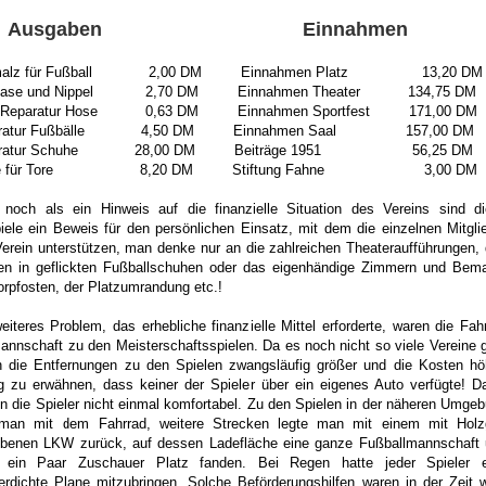
usgaben Einnahmen
malz für Fußball 2,00 DM Einnahmen Platz 13,20 DM
lblase und Nippel 2,70 DM Einnahmen Theater 134,75 DM
ff Reparatur Hose 0,63 DM Einnahmen Sportfest 171,00 DM
aratur Fußbälle 4,50 DM Einnahmen Saal 157,00 DM
aratur Schuhe 28,00 DM Beiträge 1951 56,25 DM
be für Tore 8,20 DM Stiftung Fahne 3,00 DM
 noch als ein Hinweis auf die finanzielle Situation des Vereins sind d
iele ein Beweis für den persönlichen Einsatz, mit dem die einzelnen Mitgli
erein unterstützen, man denke nur an die zahlreichen Theateraufführungen,
len in geflickten Fußballschuhen oder das eigenhändige Zimmern und Bem
orpfosten, der Platzumrandung etc.!
eiteres Problem, das erhebliche finanzielle Mittel erforderte, waren die Fah
annschaft zu den Meisterschaftsspielen. Da es noch nicht so viele Vereine 
 die Entfernungen zu den Spielen zwangsläufig größer und die Kosten hö
 zu erwähnen, dass keiner der Spieler über ein eigenes Auto verfügte! D
en die Spieler nicht einmal komfortabel. Zu den Spielen in der näheren Umge
 man mit dem Fahrrad, weitere Strecken legte man mit einem mit Holz
iebenen LKW zurück, auf dessen Ladefläche eine ganze Fußballmannschaft
 ein Paar Zuschauer Platz fanden. Bei Regen hatte jeder Spieler e
rdichte Plane mitzubringen. Solche Beförderungshilfen waren in der Zeit 