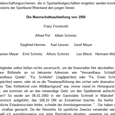
ebeschaffungsscheinen, die in Sportartikelgeschäften eingelöst werden konn
stützte der Sportbund Rheinland den jungen Verein.
Die Mannschaftsaufstellung von 1950
Franz Fromkorth
Alfred Pid Albert Schmitz
Siegfried Hermes Karl Lenzen Josef Meyer
astian Meyer Emil Schmitz Alfons Schmitz Leo Wieck Hermann Müll
itglieder selbst ließen nichts unversucht, um der finanziellen Not abzuhelfen
un Bittbriefe an so bekannte Adressen wie "Versandhaus Schöpfli
sandhaus Quelle", "Fa. Schliefer" (Jagdpächter) oder "Fa. Erwin Schü
pächter) waren, oder ob es die Theateraufführung des sicher sehr dramatis
es "Das Köhlerkind vom Wildbachgrund" war, immer stand im Hintergrund
e, wie kommen wir an das notwendige Geld, um den Spielbetrieb aufrech
lten? So wurde am 06.01.1950 in der Gaststätte Schmidt in Walsdorf 
terstück aufgeführt, das 168,10 DM an Einnahmen brachte. Da hierfür 
eiliche Erlaubnisschein fehlte, schreibt der Amtsbürgermeister: "...Sie haben 
 strafbar gemacht. Da der Reinerlös für sportliche Zwecke verwendet we
, will ich ausnahmsweise von einer Bestrafung absehen, verwarne sie je