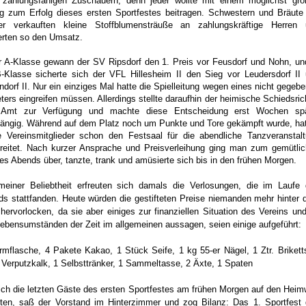
 zahlungsfähigen Zuschauern, denn jeder wollte mit einem möglichst gr
g zum Erfolg dieses ersten Sportfestes beitragen. Schwestern und Bräute
ler verkauften kleine Stoffblumensträuße an zahlungskräftige Herren 
erten so den Umsatz.
r A-Klasse gewann der SV Ripsdorf den 1. Preis vor Feusdorf und Nohn, un
-Klasse sicherte sich der VFL Hillesheim II den Sieg vor Leudersdorf II
ndorf II. Nur ein einziges Mal hatte die Spielleitung wegen eines nicht gegeb
ters eingreifen müssen. Allerdings stellte daraufhin der heimische Schiedsric
 Amt zur Verfügung und machte diese Entscheidung erst Wochen spä
ängig. Während auf dem Platz noch um Punkte und Tore gekämpft wurde, ha
e Vereinsmitglieder schon den Festsaal für die abendliche Tanzveranstal
reitet. Nach kurzer Ansprache und Preisverleihung ging man zum gemütli
des Abends über, tanzte, trank und amüsierte sich bis in den frühen Morgen.
meiner Beliebtheit erfreuten sich damals die Verlosungen, die im Laufe
s stattfanden. Heute würden die gestifteten Preise niemanden mehr hinter
hervorlocken, da sie aber einiges zur finanziellen Situation des Vereins un
ebensumständen der Zeit im allgemeinen aussagen, seien einige aufgeführt:
mflasche, 4 Pakete Kakao, 1 Stück Seife, 1 kg 55-er Nägel, 1 Ztr. Brikett
Verputzkalk, 1 Selbsttränker, 1 Sammeltasse, 2 Äxte, 1 Spaten
ich die letzten Gäste des ersten Sportfestes am frühen Morgen auf den Hei
ten, saß der Vorstand im Hinterzimmer und zog Bilanz: Das 1. Sportfest