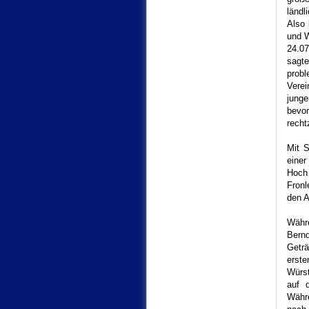
ländl
Also 
und W
24.07
sagte
prob
Vere
jung
bevor
recht
Mit 
einer
Hoch
Fronl
den 
Währ
Bernd
Geträ
erste
Würst
auf 
Währe