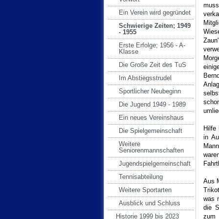
muss
Ein Verein wird gegründet
verka
Mitg
Schwierige Zeiten; 1949
Wiese
- 1955
Zaun
Erste Erfolge; 1956 - A-
verwe
Klasse
Morg
Die Große Zeit des TuS
eini
Bernd
Im Abstiegsstrudel
Anla
Sportlicher Neubeginn
selbs
scho
Die Jugend 1949 - 1989
umlie
Ein neues Vereinshaus
Hilfe
Die Spielgemeinschaft
in A
Weitere
Mann
Seniorenmannschaften
ware
Jugendspielgemeinschaft
Fahrt
Tennisabteilung
Aus M
Weitere Sportarten
Triko
was n
Ausblick und Schluss
die 
Historie 1999 bis 2023
zum