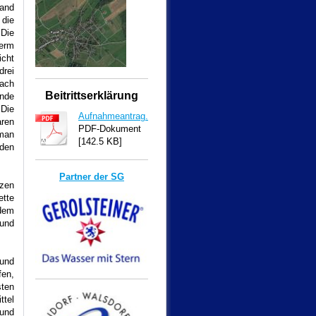
Land
 die
 Die
term
cht
drei
ach
Beitrittserklärung
inde
 Die
Aufnahmeantrag.pdf
ren
PDF-Dokument
 man
[142.5 KB]
 den
Partner der SG
tzen
ette
rdem
und
 und
fen,
sten
ttel
und