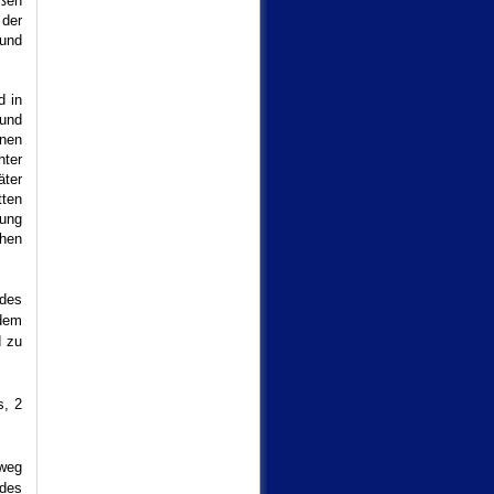
oßen
 der
und
d in
 und
enen
hter
ter
tten
tung
chen
 des
 dem
d zu
s, 2
mweg
 des