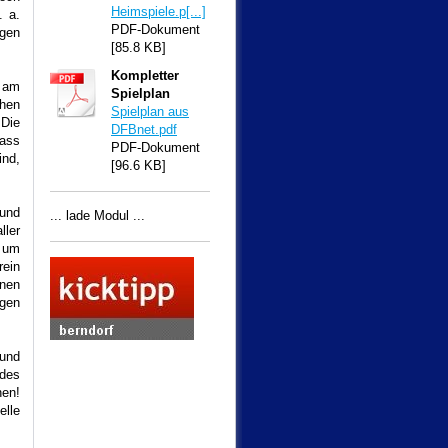
Heimspiele.p[...]
. a.
PDF-Dokument
gen
[85.8 KB]
Kompletter
 am
Spielplan
chen
Spielplan aus
 Die
DFBnet.pdf
dass
PDF-Dokument
ind,
[96.6 KB]
 und
... lade Modul ...
ler
f um
rein
nen
gen
 und
 des
nen!
elle